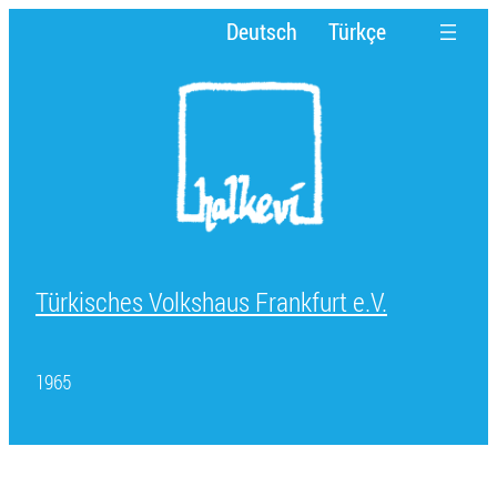
D
Deutsch
Türkçe
i
r
e
k
t
z
u
m
I
Türkisches Volkshaus Frankfurt e.V.
n
h
a
1965
l
t
w
e
c