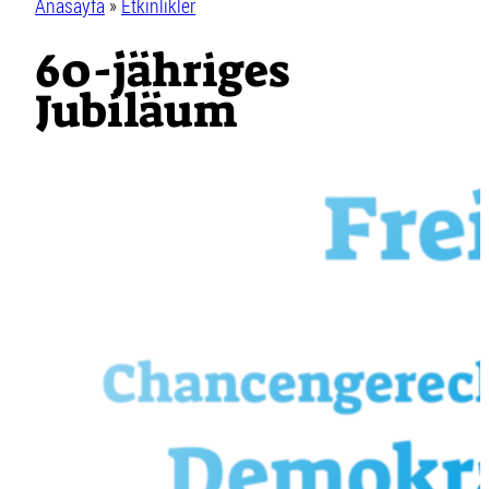
Anasayfa
»
Etkinlikler
60-jähriges
Jubiläum