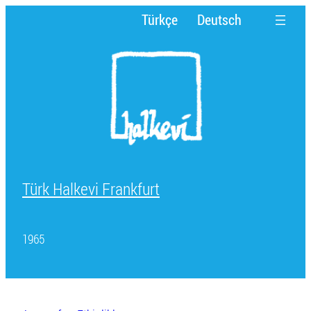
İ
Türkçe
Deutsch
ç
e
r
i
ğ
e
g
e
ç
Türk Halkevi Frankfurt
1965